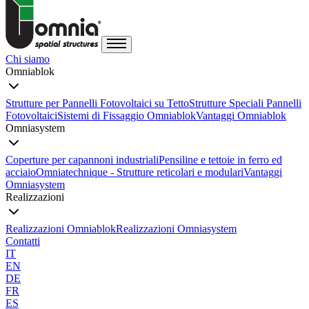
Chi siamo
Omniablok
Strutture per Pannelli Fotovoltaici su Tetto
Strutture Speciali Pannelli
Fotovoltaici
Sistemi di Fissaggio Omniablok
Vantaggi Omniablok
Omniasystem
Coperture per capannoni industriali
Pensiline e tettoie in ferro ed
acciaio
Omniatechnique - Strutture reticolari e modulari
Vantaggi
Omniasystem
Realizzazioni
Realizzazioni Omniablok
Realizzazioni Omniasystem
Contatti
IT
EN
DE
FR
ES