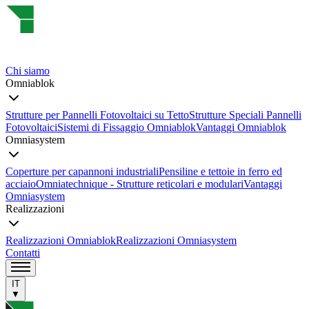
Chi siamo
Omniablok
Strutture per Pannelli Fotovoltaici su Tetto
Strutture Speciali Pannelli
Fotovoltaici
Sistemi di Fissaggio Omniablok
Vantaggi Omniablok
Omniasystem
Coperture per capannoni industriali
Pensiline e tettoie in ferro ed
acciaio
Omniatechnique - Strutture reticolari e modulari
Vantaggi
Omniasystem
Realizzazioni
Realizzazioni Omniablok
Realizzazioni Omniasystem
Contatti
IT
▼