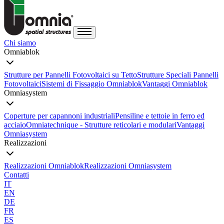
Chi siamo
Omniablok
Strutture per Pannelli Fotovoltaici su Tetto
Strutture Speciali Pannelli
Fotovoltaici
Sistemi di Fissaggio Omniablok
Vantaggi Omniablok
Omniasystem
Coperture per capannoni industriali
Pensiline e tettoie in ferro ed
acciaio
Omniatechnique - Strutture reticolari e modulari
Vantaggi
Omniasystem
Realizzazioni
Realizzazioni Omniablok
Realizzazioni Omniasystem
Contatti
IT
EN
DE
FR
ES