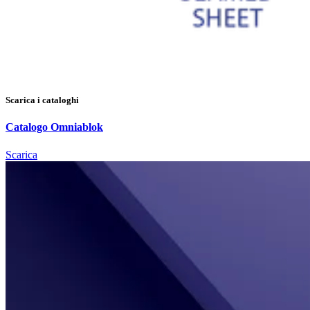
Scarica i cataloghi
Catalogo Omniablok
Scarica