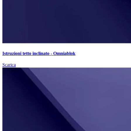
Istruzioni tetto inclinato - Omniablok
Scarica