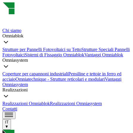
Chi siamo
Omniablok
Strutture per Pannelli Fotovoltaici su Tetto
Strutture Speciali Pannelli
Fotovoltaici
Sistemi di Fissaggio Omniablok
Vantaggi Omniablok
Omniasystem
Coperture per capannoni industriali
Pensiline e tettoie in ferro ed
acciaio
Omniatechnique - Strutture reticolari e modulari
Vantaggi
Omniasystem
Realizzazioni
Realizzazioni Omniablok
Realizzazioni Omniasystem
Contatti
IT
▼